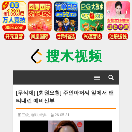
[무삭제] [회원요청] 주인아저씨 앞에서 팬
티내린 예비신부
三级
,
电影
,
经典
26-05-31