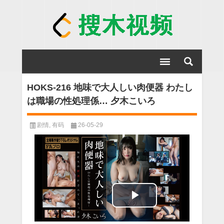
HOKS-216 地味で大人しい肉便器 わたし
は職場の性処理係… 夕木こいろ
剧情
,
有码
26-05-29
Play