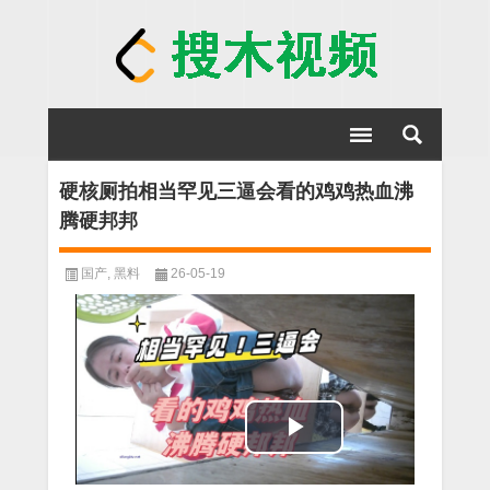
硬核厕拍相当罕见三逼会看的鸡鸡热血沸
腾硬邦邦
国产
,
黑料
26-05-19
Play