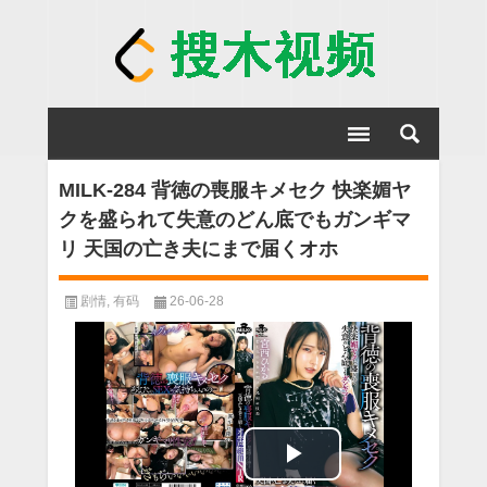
MILK-284 背徳の喪服キメセク 快楽媚ヤ
クを盛られて失意のどん底でもガンギマ
リ 天国の亡き夫にまで届くオホ
剧情
,
有码
26-06-28
Play